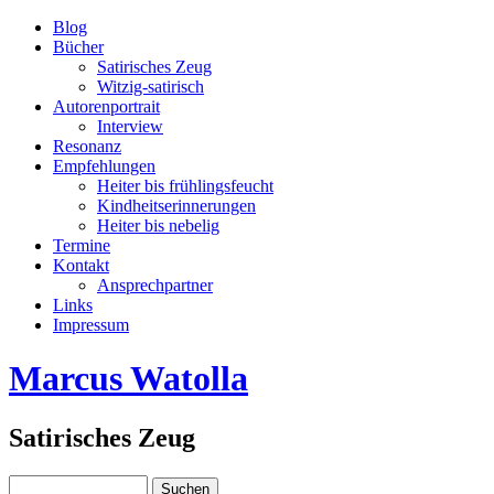
Blog
Bücher
Satirisches Zeug
Witzig-satirisch
Autorenportrait
Interview
Resonanz
Empfehlungen
Heiter bis frühlingsfeucht
Kindheitserinnerungen
Heiter bis nebelig
Termine
Kontakt
Ansprechpartner
Links
Impressum
Marcus Watolla
Satirisches Zeug