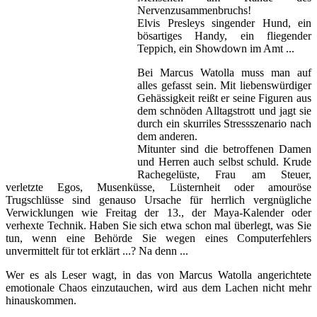
Nervenzusammenbruchs!
Elvis Presleys singender Hund, ein
bösartiges Handy, ein fliegender
Teppich, ein Showdown im Amt ...
Bei Marcus Watolla muss man auf
alles gefasst sein. Mit liebenswürdiger
Gehässigkeit reißt er seine Figuren aus
dem schnöden Alltagstrott und jagt sie
durch ein skurriles Stressszenario nach
dem anderen.
Mitunter sind die betroffenen Damen
und Herren auch selbst schuld. Krude
Rachegelüste, Frau am Steuer,
verletzte Egos, Musenküsse, Lüsternheit oder amouröse
Trugschlüsse sind genauso Ursache für herrlich vergnügliche
Verwicklungen wie Freitag der 13., der Maya-Kalender oder
verhexte Technik. Haben Sie sich etwa schon mal überlegt, was Sie
tun, wenn eine Behörde Sie wegen eines Computerfehlers
unvermittelt für tot erklärt ...? Na denn ...
Wer es als Leser wagt, in das von Marcus Watolla angerichtete
emotionale Chaos einzutauchen, wird aus dem Lachen nicht mehr
hinauskommen.