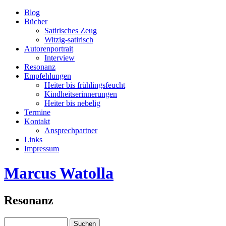
Blog
Bücher
Satirisches Zeug
Witzig-satirisch
Autorenportrait
Interview
Resonanz
Empfehlungen
Heiter bis frühlingsfeucht
Kindheitserinnerungen
Heiter bis nebelig
Termine
Kontakt
Ansprechpartner
Links
Impressum
Marcus Watolla
Resonanz