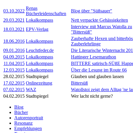
Renas
03.10.2022
Blog über "Süßsauer"
Bücherleidenschaften
20.03.2021
Lokalkompass
Nett verpackte Gehässigkeiten
Interview mit Marcus Watolla zu
18.03.2021
EPV-Verlag
"Bittersüß"
Zauberhafte Hexen und bitterbös
18.06.2016
Lokalkompass
Zauberlehrlinge
09.01.2016
Leuchtfeder.de
Die Literarische Winternacht 20
04.09.2015
Lokalkompass
Hattinger Lesemarathon
11.04.2015
Lokalkompass
BITTERE satirisch-SÜßE Happ
12.03.2015
Lokalkompass
Über die Lesung im Route 66
28.02.2015
Stadtspiegel
Glauben und glauben lassen
17.02.2015
Onlinezeitung
Bittersüß
07.02.2015
WAZ
Watollstoi zeigt dem Alltag 'ne l
04.02.2015
Stadtspiegel
Wer lacht nicht gerne?
Blog
Bücher
Autorenportrait
Resonanz
Empfehlungen